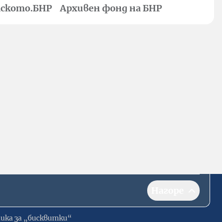
ското.БНР
Архивен фонд на БНР
Нагоре
ика за „бисквитки“