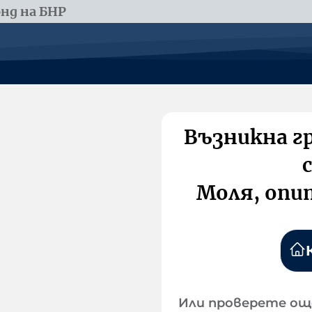
нд на БНР
Възникна г
Моля, опи
Или проверете ощ