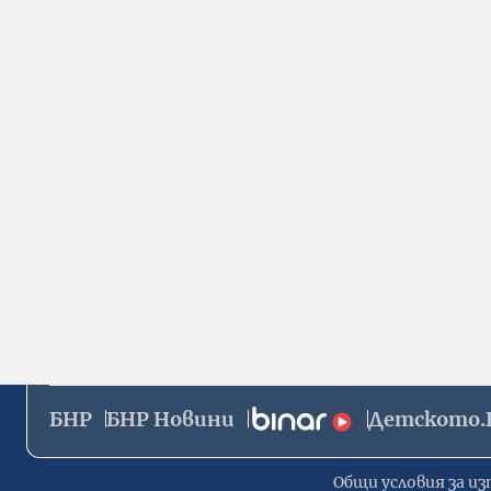
БНР
БНР Новини
Детското.
Общи условия за из