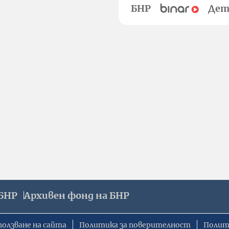
БНР
Дет
БНР
Архивен фонд на БНР
ползване на сайта
Политика за поверителност
Полит