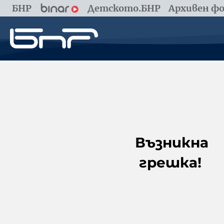
БНР
Детското.БНР
Архивен фо
Възникна
грешка!