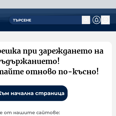
решка при зареждането на
съдържанието!
тайте отново по-късно!
Към начална страница
е от нашите сайтове: