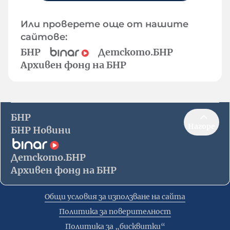
Или проверете още от нашите
сайтове:
БНР
Детското.БНР
Архивен фонд на БНР
БНР
Нагоре
БНР Новини
Детското.БНР
Архивен фонд на БНР
Общи условия за използване на сайта
Политика за поверителност
Политика за „бисквитки“