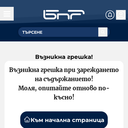
Възникна грешка!
Възникна грешка при зареждането
на съдържанието!
Моля, опитайте отново по-
късно!
Към начална страница