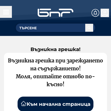
Възникна грешка!
Възникна грешка при зареждането
на съдържанието!
Моля, опитайте отново по-
късно!
Към начална страница