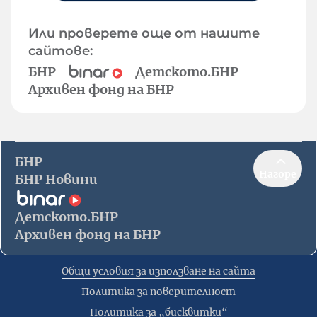
Или проверете още от нашите
сайтове:
БНР
Детското.БНР
Архивен фонд на БНР
БНР
Нагоре
БНР Новини
Детското.БНР
Архивен фонд на БНР
Общи условия за използване на сайта
Политика за поверителност
Политика за „бисквитки“