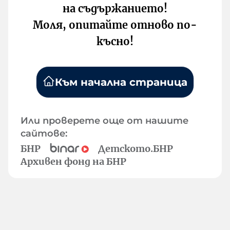
на съдържанието!
Моля, опитайте отново по-
късно!
Към начална страница
Или проверете още от нашите
сайтове:
БНР
Детското.БНР
Архивен фонд на БНР