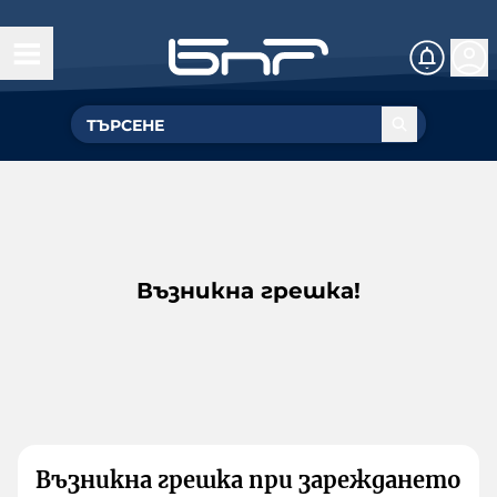
Възникна грешка!
Възникна грешка при зареждането