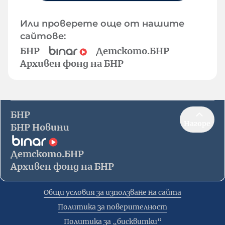
Или проверете още от нашите
сайтове:
БНР
Детското.БНР
Архивен фонд на БНР
БНР
Нагоре
БНР Новини
Детското.БНР
Архивен фонд на БНР
Общи условия за използване на сайта
Политика за поверителност
Политика за „бисквитки“