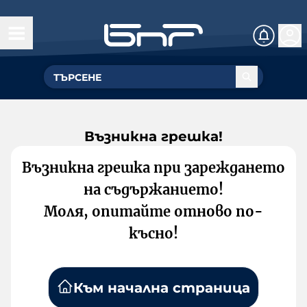
Възникна грешка!
Възникна грешка при зареждането
на съдържанието!
Моля, опитайте отново по-
късно!
Към начална страница