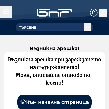
Възникна грешка!
Възникна грешка при зареждането
на съдържанието!
Моля, опитайте отново по-
късно!
Към начална страница