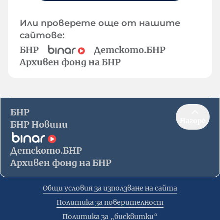
Или проверете още от нашите
сайтове:
БНР
Детското.БНР
Архивен фонд на БНР
БНР
Нагоре
БНР Новини
Детското.БНР
Архивен фонд на БНР
Общи условия за използване на сайта
Политика за поверителност
Политика за „бисквитки“