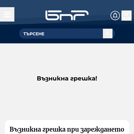
Възникна грешка!
Възникна грешка при зареждането