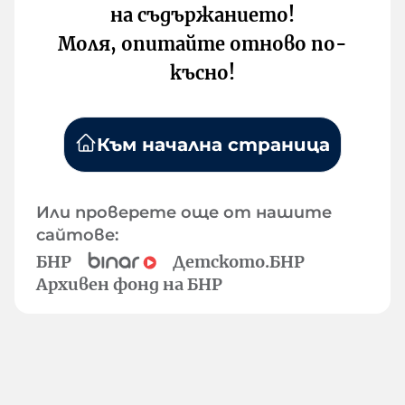
на съдържанието!
Моля, опитайте отново по-
късно!
Към начална страница
Или проверете още от нашите
сайтове:
БНР
Детското.БНР
Архивен фонд на БНР