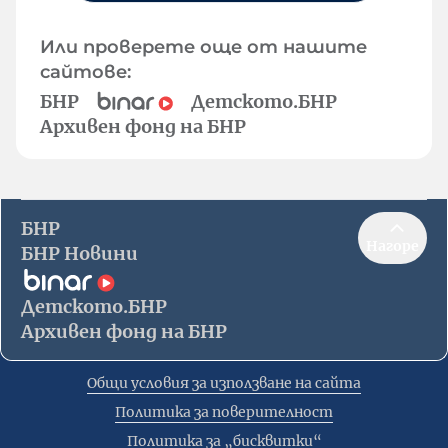
Или проверете още от нашите
сайтове:
БНР
Детското.БНР
Архивен фонд на БНР
БНР
Нагоре
БНР Новини
Детското.БНР
Архивен фонд на БНР
Общи условия за използване на сайта
Политика за поверителност
Политика за „бисквитки“