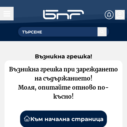
Възникна грешка!
Възникна грешка при зареждането
на съдържанието!
Моля, опитайте отново по-
късно!
Към начална страница