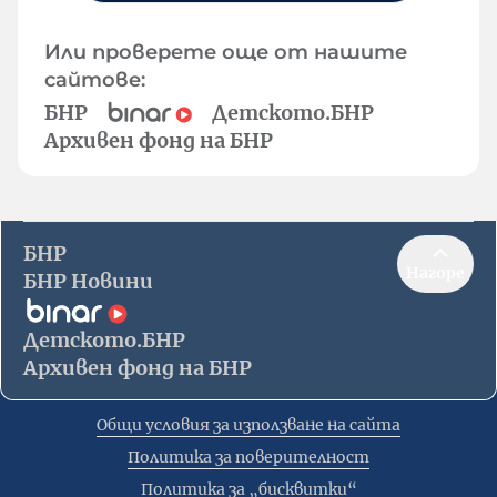
Или проверете още от нашите
сайтове:
БНР
Детското.БНР
Архивен фонд на БНР
БНР
Нагоре
БНР Новини
Детското.БНР
Архивен фонд на БНР
Общи условия за използване на сайта
Политика за поверителност
Политика за „бисквитки“