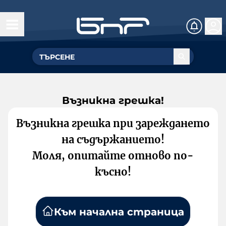
Възникна грешка!
Възникна грешка при зареждането
на съдържанието!
Моля, опитайте отново по-
късно!
Към начална страница