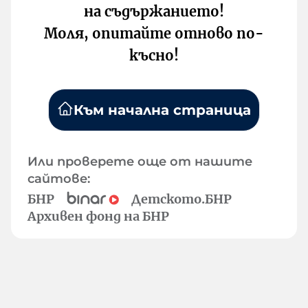
на съдържанието!
Моля, опитайте отново по-
късно!
Към начална страница
Или проверете още от нашите
сайтове:
БНР
Детското.БНР
Архивен фонд на БНР