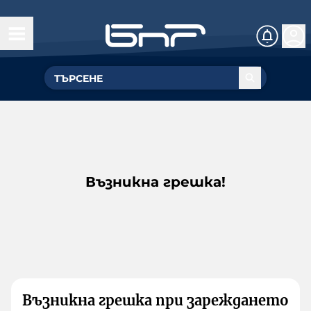
Възникна грешка!
Възникна грешка при зареждането