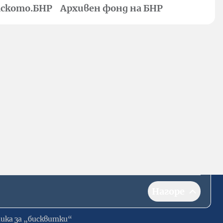
ското.БНР
Архивен фонд на БНР
Нагоре
ика за „бисквитки“