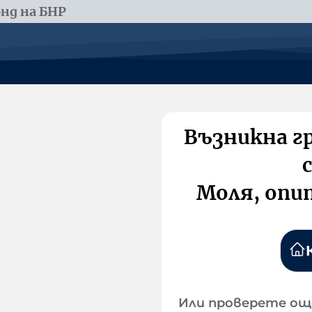
нд на БНР
Възникна г
Моля, опи
Или проверете ощ