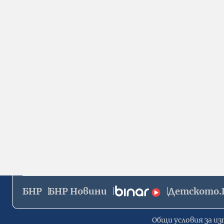
БНР
БНР Новини
Детското.
Общи условия за из