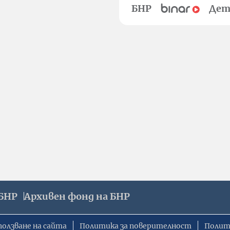
БНР
Дет
БНР
Архивен фонд на БНР
ползване на сайта
Политика за поверителност
Полит