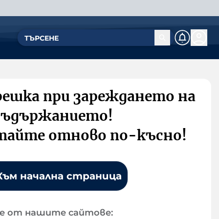
решка при зареждането на
съдържанието!
тайте отново по-късно!
Към начална страница
е от нашите сайтове: