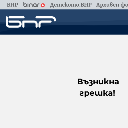
БНР
Детското.БНР
Архивен фо
Възникна
грешка!