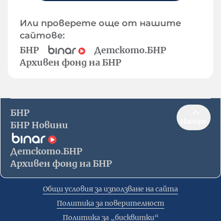
Или проверете още от нашите
сайтове:
БНР
Детското.БНР
Архивен фонд на БНР
БНР
Нагоре
БНР Новини
Детското.БНР
Архивен фонд на БНР
Общи условия за използване на сайта
Политика за поверителност
Политика за „бисквитки“