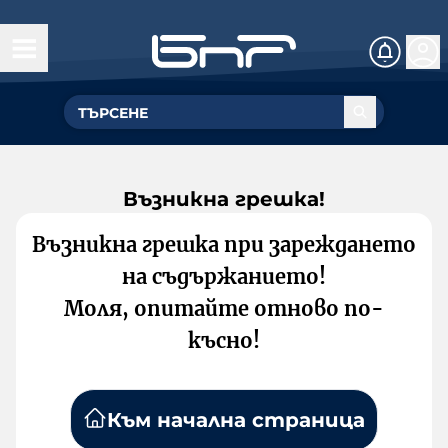
Възникна грешка!
Възникна грешка при зареждането
на съдържанието!
Моля, опитайте отново по-
късно!
Към начална страница