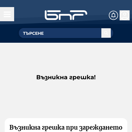
Възникна грешка!
Възникна грешка при зареждането