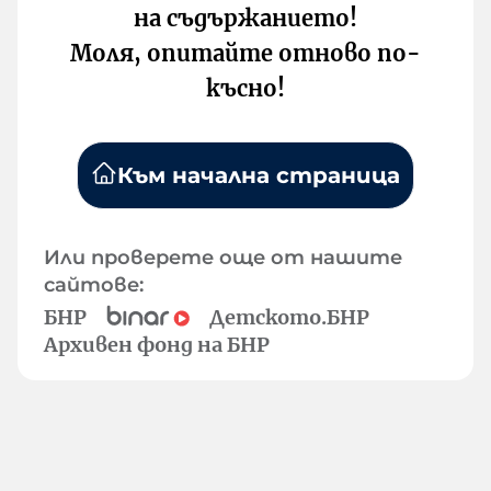
на съдържанието!
Моля, опитайте отново по-
късно!
Към начална страница
Или проверете още от нашите
сайтове:
БНР
Детското.БНР
Архивен фонд на БНР