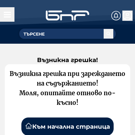
Възникна грешка!
Възникна грешка при зареждането
на съдържанието!
Моля, опитайте отново по-
късно!
Към начална страница