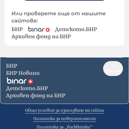
Или проверете още от нашите
сайтове:
БНР
Детското.БНР
Архивен фонд на БНР
БНР
Нагоре
БНР Новини
Детското.БНР
Архивен фонд на БНР
Общи условия за използване на сайта
Политика за поверителност
Политика за „бисквитки“