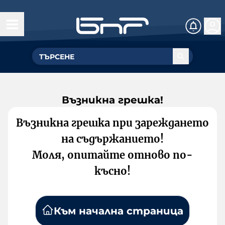
Възникна грешка!
Възникна грешка при зареждането
на съдържанието!
Моля, опитайте отново по-
късно!
Към начална страница