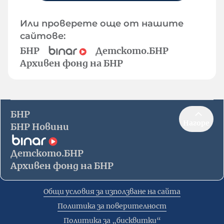
Или проверете още от нашите
сайтове:
БНР
Детското.БНР
Архивен фонд на БНР
БНР
Нагоре
БНР Новини
Детското.БНР
Архивен фонд на БНР
Общи условия за използване на сайта
Политика за поверителност
Политика за „бисквитки“