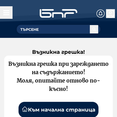
Възникна грешка!
Възникна грешка при зареждането
на съдържанието!
Моля, опитайте отново по-
късно!
Към начална страница