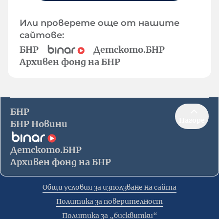
Или проверете още от нашите
сайтове:
БНР
Детското.БНР
Архивен фонд на БНР
БНР
Нагоре
БНР Новини
Детското.БНР
Архивен фонд на БНР
Общи условия за използване на сайта
Политика за поверителност
Политика за „бисквитки“