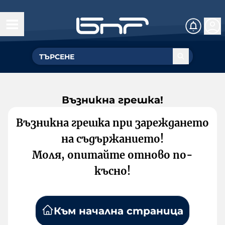
Възникна грешка!
Възникна грешка при зареждането
на съдържанието!
Моля, опитайте отново по-
късно!
Към начална страница