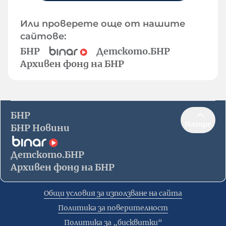
Или проверете още от нашите
сайтове:
БНР
Детското.БНР
Архивен фонд на БНР
БНР
Нагоре
БНР Новини
Детското.БНР
Архивен фонд на БНР
Общи условия за използване на сайта
Политика за поверителност
Политика за „бисквитки“