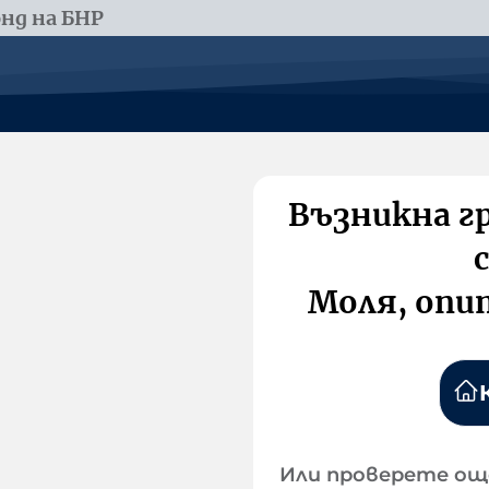
нд на БНР
Възникна г
Моля, опи
Или проверете ощ