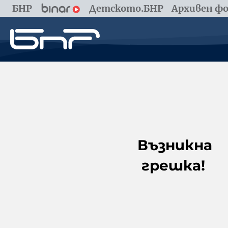
БНР
Детското.БНР
Архивен фо
Възникна
грешка!