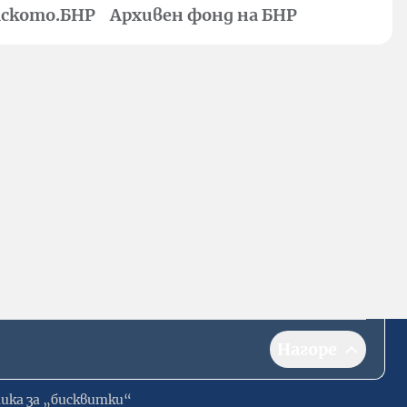
ското.БНР
Архивен фонд на БНР
Нагоре
ика за „бисквитки“