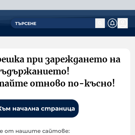
решка при зареждането на
съдържанието!
тайте отново по-късно!
Към начална страница
е от нашите сайтове: