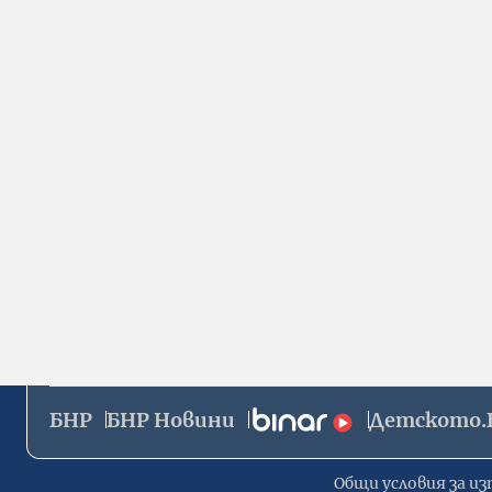
БНР
БНР Новини
Детското.
Общи условия за из