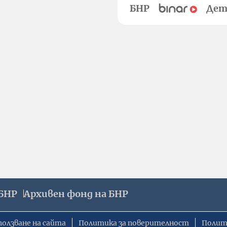
БНР
Дет
БНР
Архивен фонд на БНР
ползване на сайта
Политика за поверителност
Полит