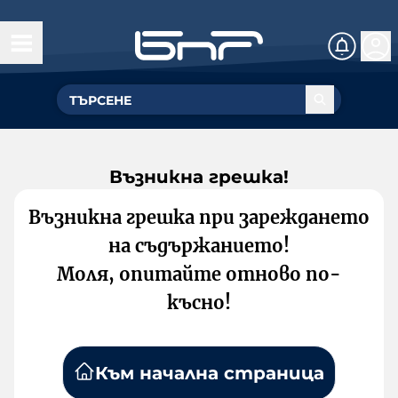
Възникна грешка!
Възникна грешка при зареждането
на съдържанието!
Моля, опитайте отново по-
късно!
Към начална страница