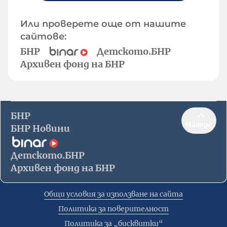
Или проверете още от нашите
сайтове:
БНР
Детското.БНР
Архивен фонд на БНР
БНР
Нагоре
БНР Новини
Детското.БНР
Архивен фонд на БНР
Общи условия за използване на сайта
Политика за поверителност
Политика за „бисквитки“