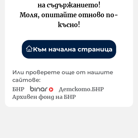
на съдържанието!
Моля, опитайте отново по-
късно!
Към начална страница
Или проверете още от нашите
сайтове:
БНР
Детското.БНР
Архивен фонд на БНР