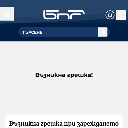
Възникна грешка!
Възникна грешка при зареждането