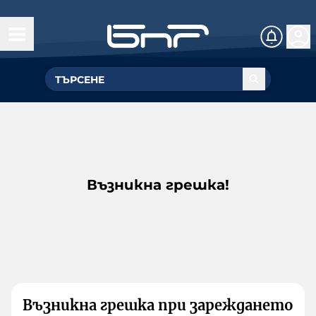
Възникна грешка!
Възникна грешка при зареждането