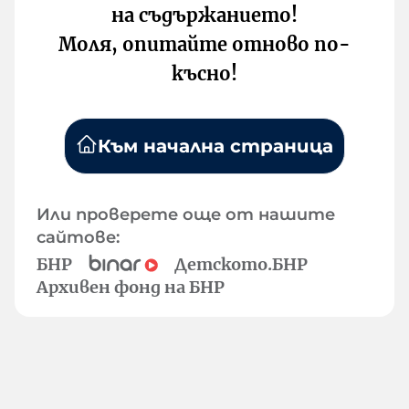
на съдържанието!
Моля, опитайте отново по-
късно!
Към начална страница
Или проверете още от нашите
сайтове:
БНР
Детското.БНР
Архивен фонд на БНР