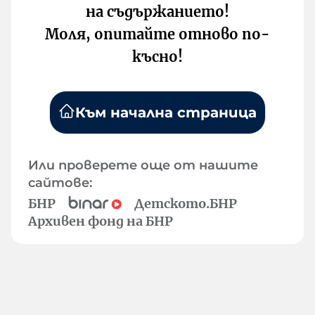
на съдържанието!
Моля, опитайте отново по-
късно!
Към начална страница
Или проверете още от нашите
сайтове:
БНР
Детското.БНР
Архивен фонд на БНР