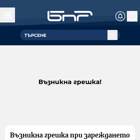
Възникна грешка!
Възникна грешка при зареждането