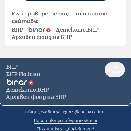
Или проверете още от нашите
сайтове:
БНР
Детското.БНР
Архивен фонд на БНР
БНР
Нагоре
БНР Новини
Детското.БНР
Архивен фонд на БНР
Общи условия за използване на сайта
Политика за поверителност
Политика за „бисквитки“