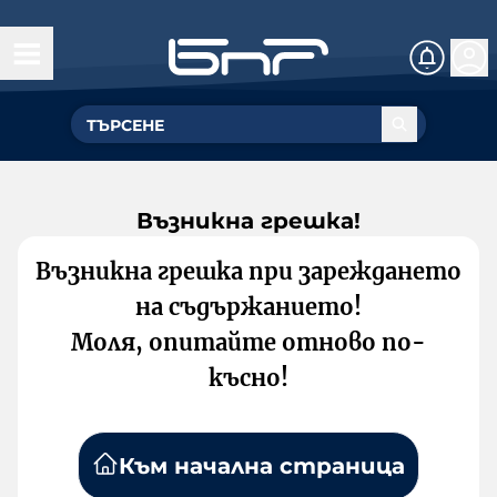
Възникна грешка!
Възникна грешка при зареждането
на съдържанието!
Моля, опитайте отново по-
късно!
Към начална страница