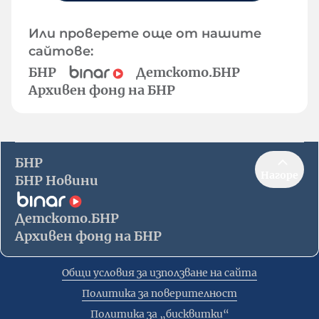
Или проверете още от нашите
сайтове:
БНР
Детското.БНР
Архивен фонд на БНР
БНР
Нагоре
БНР Новини
Детското.БНР
Архивен фонд на БНР
Общи условия за използване на сайта
Политика за поверителност
Политика за „бисквитки“