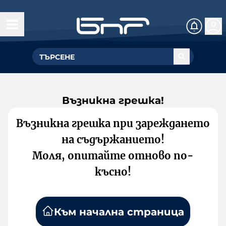
Възникна грешка!
Възникна грешка при зареждането
на съдържанието!
Моля, опитайте отново по-
късно!
Към начална страница