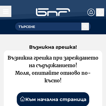
Възникна грешка!
Възникна грешка при зареждането
на съдържанието!
Моля, опитайте отново по-
късно!
Към начална страница