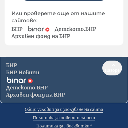
Или проверете още от нашите
сайтове:
БНР
Детското.БНР
Архивен фонд на БНР
БНР
Нагоре
БНР Новини
Детското.БНР
Архивен фонд на БНР
Общи условия за използване на сайта
Политика за поверителност
Политика за „бисквитки“