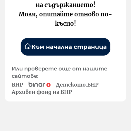
на съдържанието!
Моля, опитайте отново по-
късно!
Към начална страница
Или проверете още от нашите
сайтове:
БНР
Детското.БНР
Архивен фонд на БНР