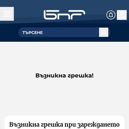
Възникна грешка!
Възникна грешка при зареждането