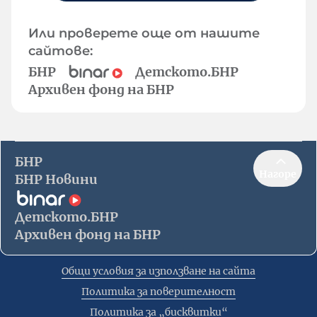
Или проверете още от нашите
сайтове:
БНР
Детското.БНР
Архивен фонд на БНР
БНР
Нагоре
БНР Новини
Детското.БНР
Архивен фонд на БНР
Общи условия за използване на сайта
Политика за поверителност
Политика за „бисквитки“