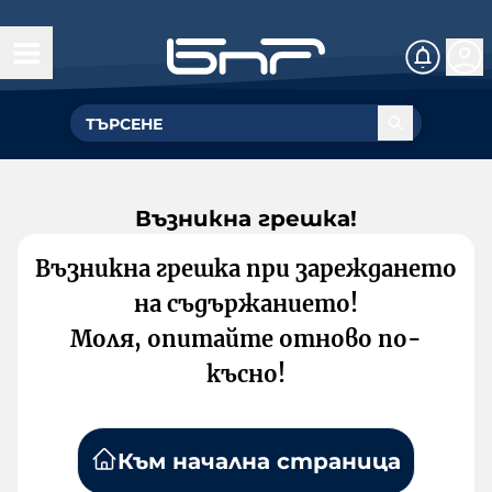
Възникна грешка!
Възникна грешка при зареждането
на съдържанието!
Моля, опитайте отново по-
късно!
Към начална страница