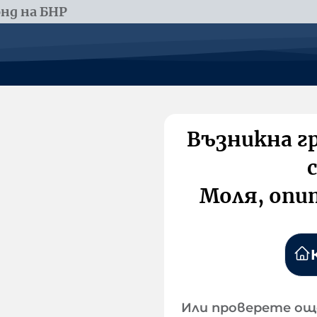
нд на БНР
Възникна г
Моля, опи
Или проверете ощ