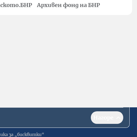
ското.БНР
Архивен фонд на БНР
Нагоре
ика за „бисквитки“