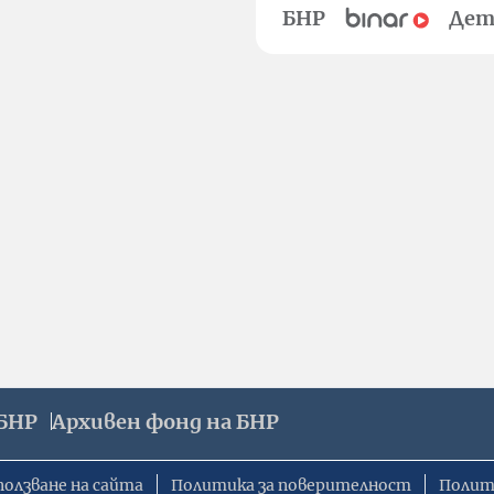
БНР
Дет
БНР
Архивен фонд на БНР
ползване на сайта
Политика за поверителност
Полит