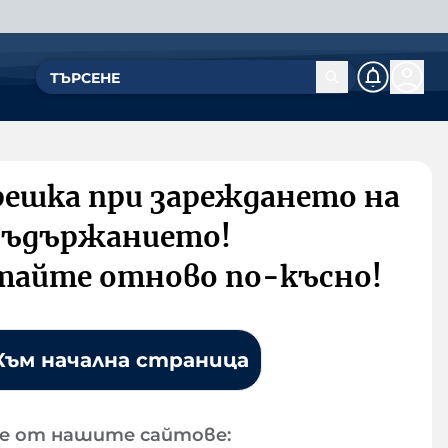
решка при зареждането на
съдържанието!
тайте отново по-късно!
Към начална страница
е от нашите сайтове: