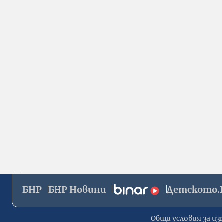
БНР
БНР Новини
Детското.
Общи условия за из