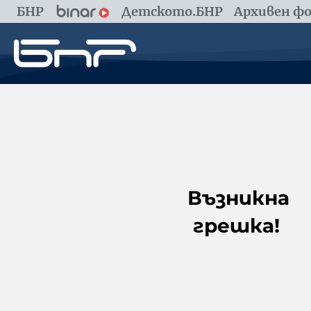
БНР
Детското.БНР
Архивен фо
Възникна
грешка!