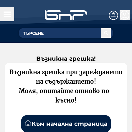
Възникна грешка!
Възникна грешка при зареждането
на съдържанието!
Моля, опитайте отново по-
късно!
Към начална страница