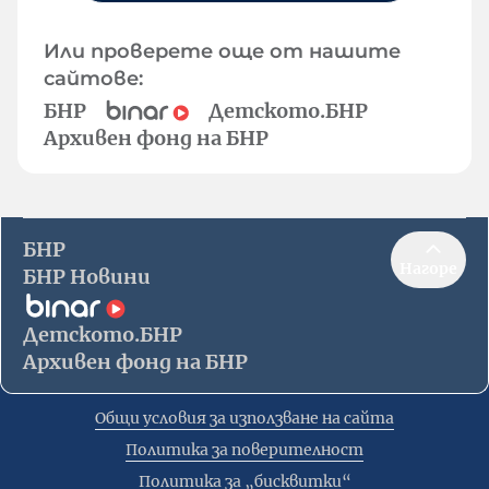
Или проверете още от нашите
сайтове:
БНР
Детското.БНР
Архивен фонд на БНР
БНР
Нагоре
БНР Новини
Детското.БНР
Архивен фонд на БНР
Общи условия за използване на сайта
Политика за поверителност
Политика за „бисквитки“