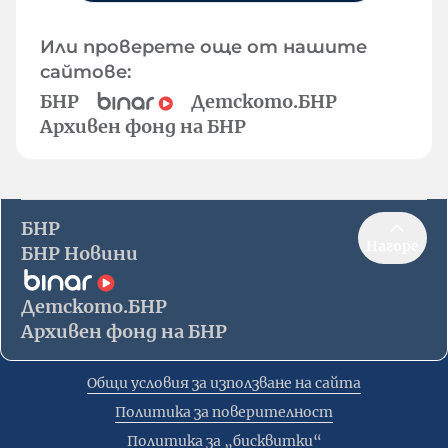
Или проверете още от нашите
сайтове:
БНР
Детското.БНР
Архивен фонд на БНР
БНР
Нагоре
БНР Новини
Детското.БНР
Архивен фонд на БНР
Общи условия за използване на сайта
Политика за поверителност
Политика за „бисквитки“