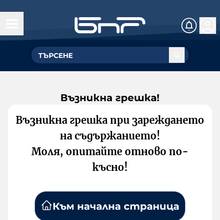
Възникна грешка!
Възникна грешка при зареждането
на съдържанието!
Моля, опитайте отново по-
късно!
Към начална страница