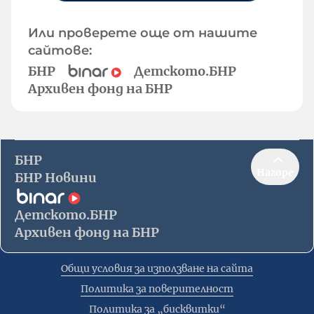
Или проверете още от нашите
сайтове:
БНР
Детското.БНР
Архивен фонд на БНР
БНР
Нагоре
БНР Новини
Детското.БНР
Архивен фонд на БНР
Общи условия за използване на сайта
Политика за поверителност
Политика за „бисквитки“