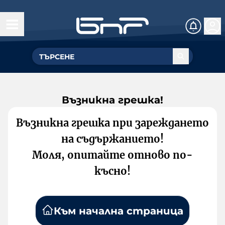
Възникна грешка!
Възникна грешка при зареждането
на съдържанието!
Моля, опитайте отново по-
късно!
Към начална страница