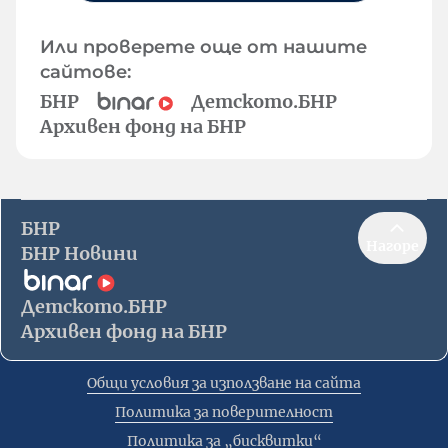
Или проверете още от нашите
сайтове:
БНР
Детското.БНР
Архивен фонд на БНР
БНР
Нагоре
БНР Новини
Детското.БНР
Архивен фонд на БНР
Общи условия за използване на сайта
Политика за поверителност
Политика за „бисквитки“