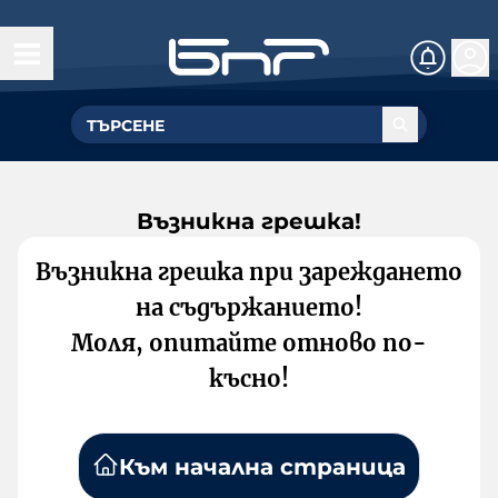
Възникна грешка!
Възникна грешка при зареждането
на съдържанието!
Моля, опитайте отново по-
късно!
Към начална страница