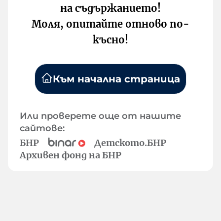
на съдържанието!
Моля, опитайте отново по-
късно!
Към начална страница
Или проверете още от нашите
сайтове:
БНР
Детското.БНР
Архивен фонд на БНР