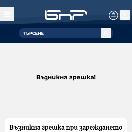
Възникна грешка!
Възникна грешка при зареждането