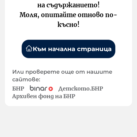
на съдържанието!
Моля, опитайте отново по-
късно!
Към начална страница
Или проверете още от нашите
сайтове:
БНР
Детското.БНР
Архивен фонд на БНР