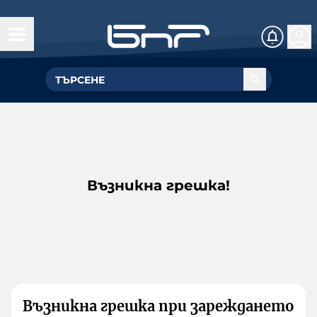
Възникна грешка!
Възникна грешка при зареждането