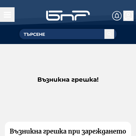
Възникна грешка!
Възникна грешка при зареждането