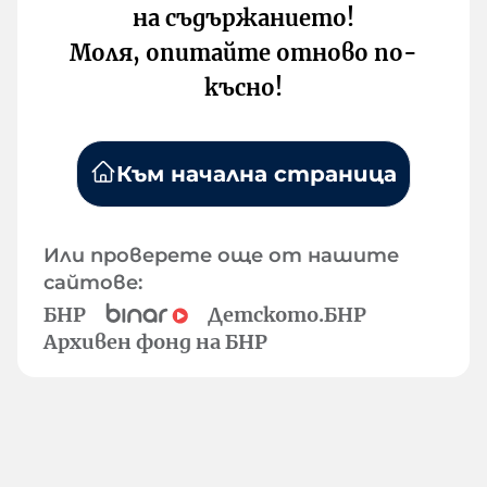
на съдържанието!
Моля, опитайте отново по-
късно!
Към начална страница
Или проверете още от нашите
сайтове:
БНР
Детското.БНР
Архивен фонд на БНР