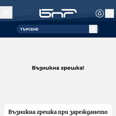
Възникна грешка!
Възникна грешка при зареждането