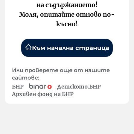
на съдържанието!
Моля, опитайте отново по-
късно!
Към начална страница
Или проверете още от нашите
сайтове:
БНР
Детското.БНР
Архивен фонд на БНР