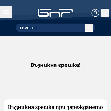
Възникна грешка!
Възникна грешка при зареждането