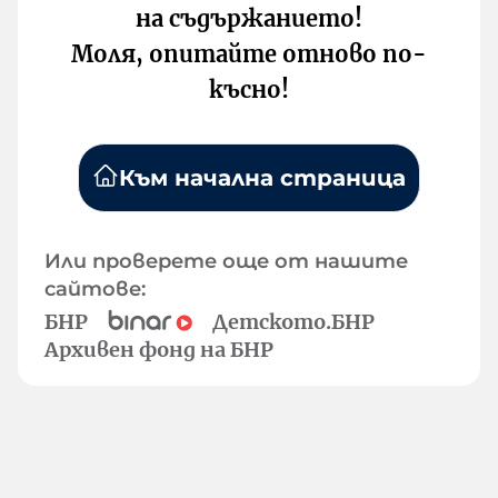
на съдържанието!
Моля, опитайте отново по-
късно!
Към начална страница
Или проверете още от нашите
сайтове:
БНР
Детското.БНР
Архивен фонд на БНР