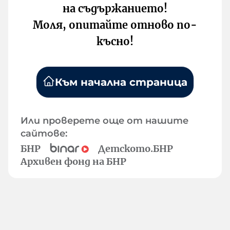
на съдържанието!
Моля, опитайте отново по-
късно!
Към начална страница
Или проверете още от нашите
сайтове:
БНР
Детското.БНР
Архивен фонд на БНР