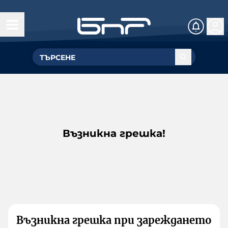
Възникна грешка!
Възникна грешка при зареждането