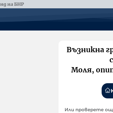
нд на БНР
Възникна г
Моля, опи
Или проверете ощ