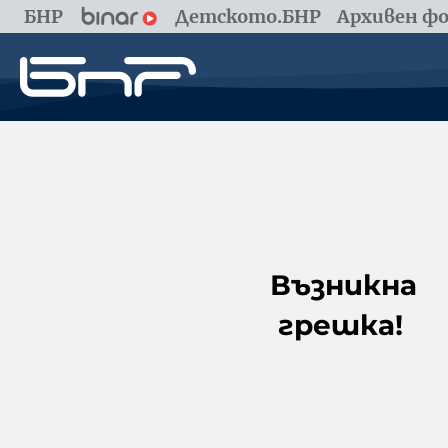
БНР
Детското.БНР
Архивен фо
Възникна
грешка!