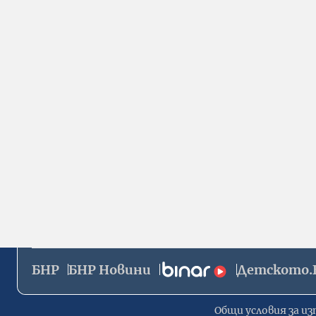
БНР
БНР Новини
Детското.
Общи условия за из