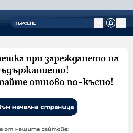
решка при зареждането на
съдържанието!
тайте отново по-късно!
Към начална страница
е от нашите сайтове: