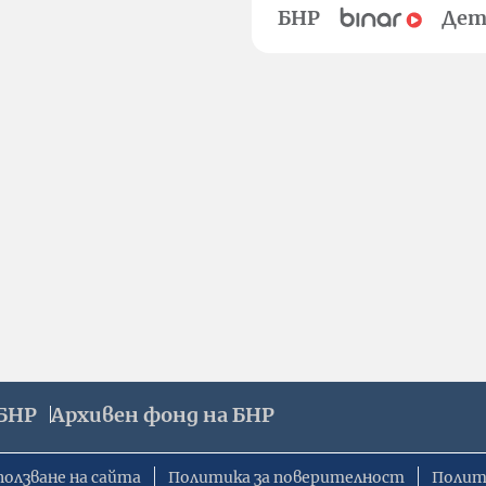
БНР
Дет
БНР
Архивен фонд на БНР
ползване на сайта
Политика за поверителност
Полит