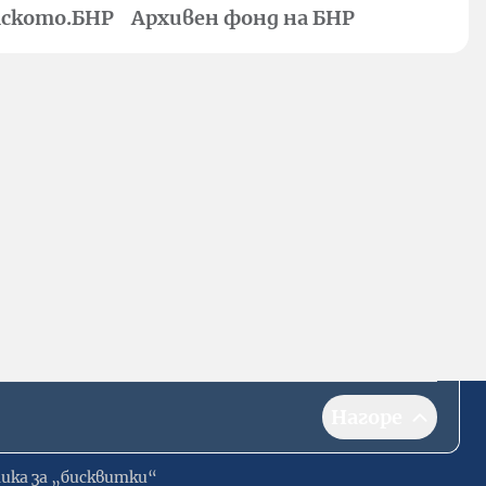
ското.БНР
Архивен фонд на БНР
Нагоре
ика за „бисквитки“