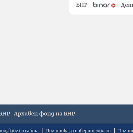
БНР
Дет
БНР
Архивен фонд на БНР
ползване на сайта
Политика за поверителност
Полит