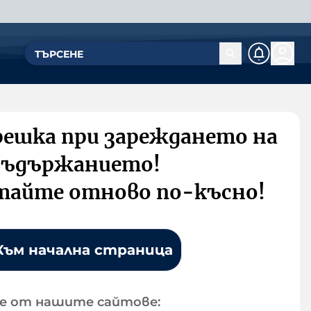
решка при зареждането на
съдържанието!
тайте отново по-късно!
Към начална страница
е от нашите сайтове: