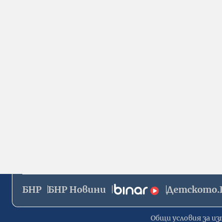
БНР
БНР Новини
Детското.
Общи условия за из