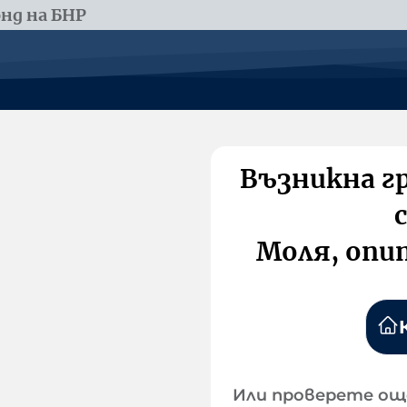
нд на БНР
Възникна г
Моля, опи
Или проверете ощ