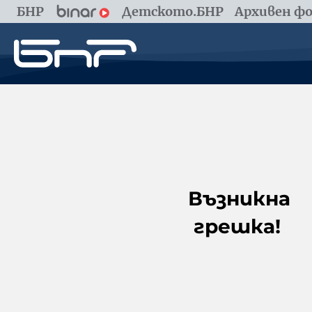
БНР
Детското.БНР
Архивен фо
Възникна
грешка!