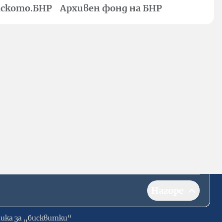
ското.БНР
Архивен фонд на БНР
Нагоре
ика за „бисквитки“