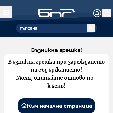
Възникна грешка!
Възникна грешка при зареждането
на съдържанието!
Моля, опитайте отново по-
късно!
Към начална страница