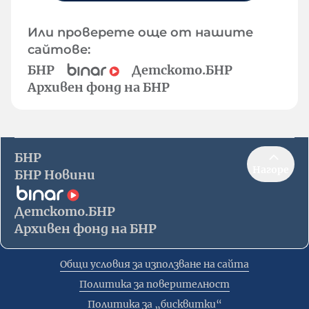
Или проверете още от нашите
сайтове:
БНР
Детското.БНР
Архивен фонд на БНР
БНР
Нагоре
БНР Новини
Детското.БНР
Архивен фонд на БНР
Общи условия за използване на сайта
Политика за поверителност
Политика за „бисквитки“