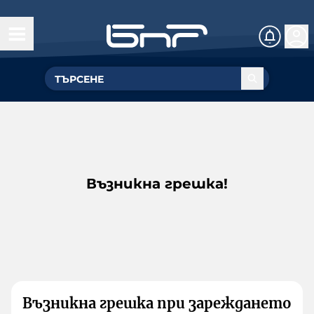
Възникна грешка!
Възникна грешка при зареждането