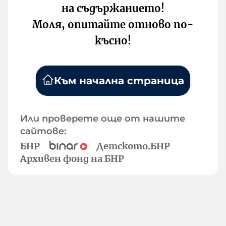
на съдържанието!
Моля, опитайте отново по-
късно!
Към начална страница
Или проверете още от нашите
сайтове:
БНР
Детското.БНР
Архивен фонд на БНР