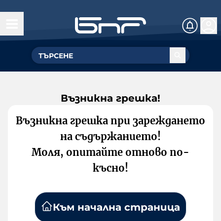
Възникна грешка!
Възникна грешка при зареждането
на съдържанието!
Моля, опитайте отново по-
късно!
Към начална страница