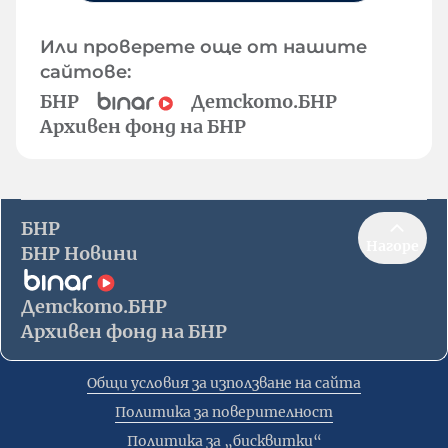
Или проверете още от нашите
сайтове:
БНР
Детското.БНР
Архивен фонд на БНР
БНР
Нагоре
БНР Новини
Детското.БНР
Архивен фонд на БНР
Общи условия за използване на сайта
Политика за поверителност
Политика за „бисквитки“