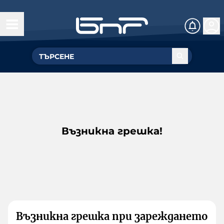
Възникна грешка!
Възникна грешка при зареждането