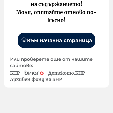
на съдържанието!
Моля, опитайте отново по-
късно!
Към начална страница
Или проверете още от нашите
сайтове:
БНР
Детското.БНР
Архивен фонд на БНР