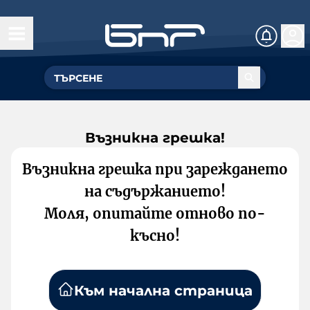
Възникна грешка!
Възникна грешка при зареждането
на съдържанието!
Моля, опитайте отново по-
късно!
Към начална страница