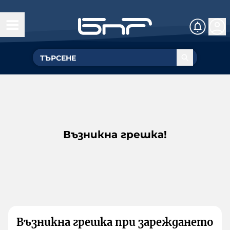
Възникна грешка!
Възникна грешка при зареждането