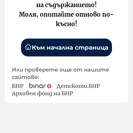
на съдържанието!
Моля, опитайте отново по-
късно!
Към начална страница
Или проверете още от нашите
сайтове:
БНР
Детското.БНР
Архивен фонд на БНР