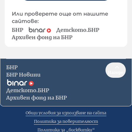
Или проверете още от нашите
сайтове:
БНР
Детското.БНР
Архивен фонд на БНР
БНР
Нагоре
БНР Новини
Детското.БНР
Архивен фонд на БНР
Общи условия за използване на сайта
Политика за поверителност
Политика за „бисквитки“