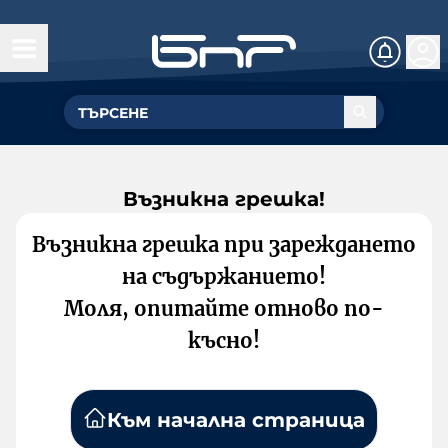
Възникна грешка!
Възникна грешка при зареждането
на съдържанието!
Моля, опитайте отново по-
късно!
Към начална страница