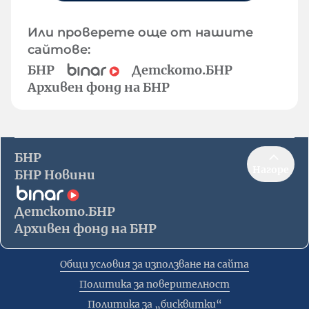
Или проверете още от нашите
сайтове:
БНР
Детското.БНР
Архивен фонд на БНР
БНР
Нагоре
БНР Новини
Детското.БНР
Архивен фонд на БНР
Общи условия за използване на сайта
Политика за поверителност
Политика за „бисквитки“