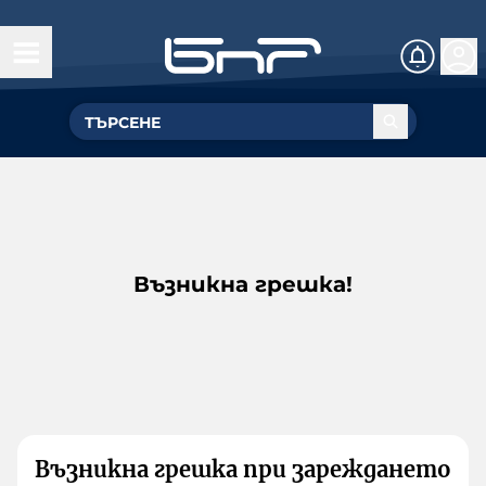
Възникна грешка!
Възникна грешка при зареждането