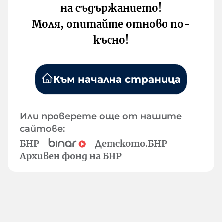
на съдържанието!
Моля, опитайте отново по-
късно!
Към начална страница
Или проверете още от нашите
сайтове:
БНР
Детското.БНР
Архивен фонд на БНР