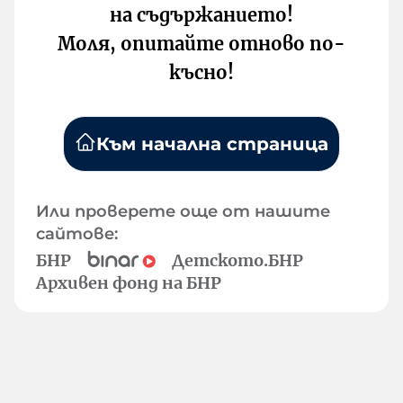
на съдържанието!
Моля, опитайте отново по-
късно!
Към начална страница
Или проверете още от нашите
сайтове:
БНР
Детското.БНР
Архивен фонд на БНР