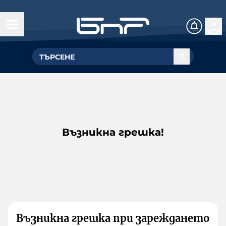
Възникна грешка!
Възникна грешка при зареждането